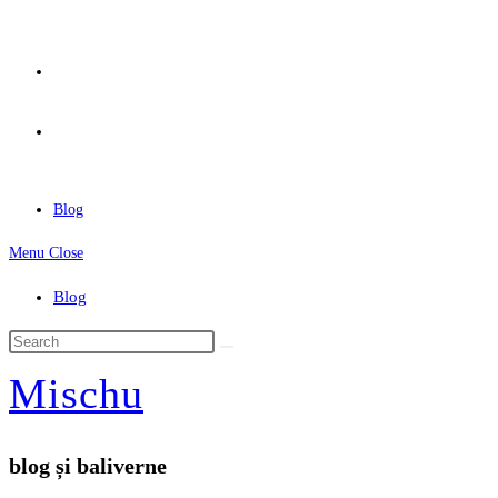
Skip
to
content
Blog
Menu
Close
Blog
Mischu
blog și baliverne