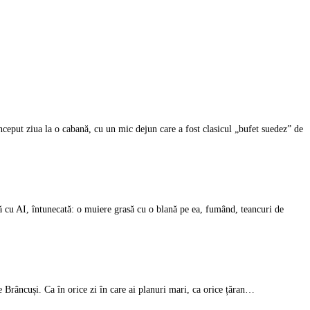
ceput ziua la o cabană, cu un mic dejun care a fost clasicul „bufet suedez” de
ă cu AI, întunecată: o muiere grasă cu o blană pe ea, fumând, teancuri de
ie Brâncuși. Ca în orice zi în care ai planuri mari, ca orice țăran…