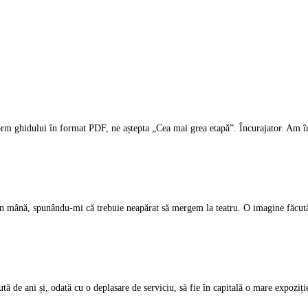
orm ghidului în format PDF, ne aștepta „Cea mai grea etapă”. Încurajator. Am în
r în mână, spunându-mi că trebuie neapărat să mergem la teatru. O imagine făcut
sută de ani și, odată cu o deplasare de serviciu, să fie în capitală o mare expoziț