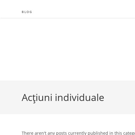
Skip
to
BLOG
content
Acțiuni individuale
There aren't any posts currently published in this categ