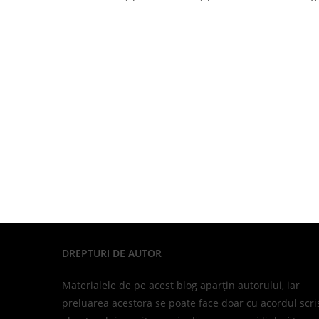
DREPTURI DE AUTOR
Materialele de pe acest blog aparțin autorului, iar
preluarea acestora se poate face doar cu acordul scri